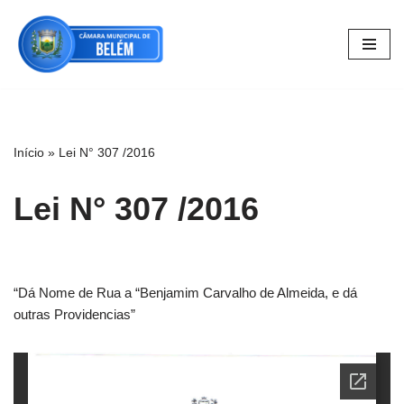
Pular
para
o
conteúdo
Início
»
Lei N° 307 /2016
Lei N° 307 /2016
“Dá Nome de Rua a “Benjamim Carvalho de Almeida, e dá
outras Providencias”