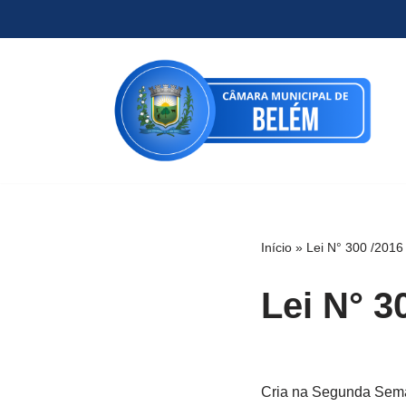
Pular
para
o
conteúdo
Início
»
Lei N° 300 /2016
Lei N° 3
Cria na Segunda Sema