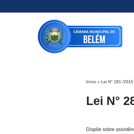
Pular
para
o
conteúdo
Início
»
Lei N° 281 /2015
Lei N° 2
Dispõe sobre assistê