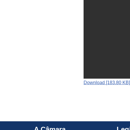
Download [183.80 KB]
A Câmara
Leg