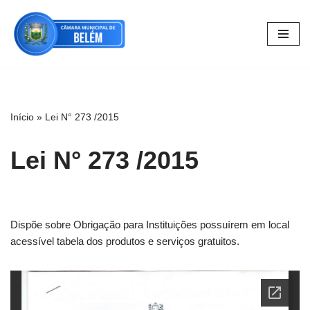
Pular
para
o
conteúdo
Início
»
Lei N° 273 /2015
Lei N° 273 /2015
Dispõe sobre Obrigação para Instituições possuírem em local
acessível tabela dos produtos e serviços gratuitos.