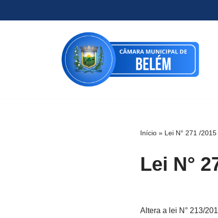
Pular
para
o
conteúdo
Início
»
Lei N° 271 /2015
Lei N° 2
Altera a lei N° 213/2