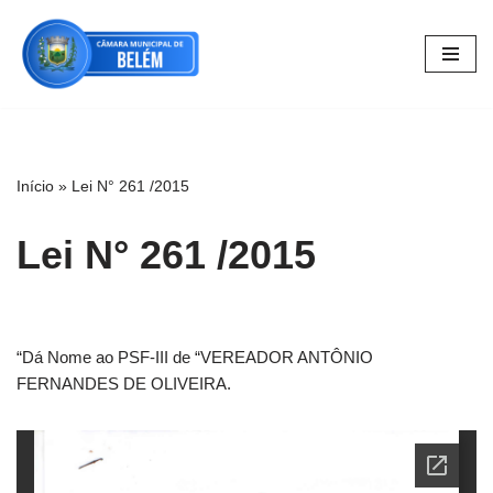
Pular
para
o
conteúdo
Início
»
Lei N° 261 /2015
Lei N° 261 /2015
“Dá Nome ao PSF-III de “VEREADOR ANTÔNIO
FERNANDES DE OLIVEIRA.