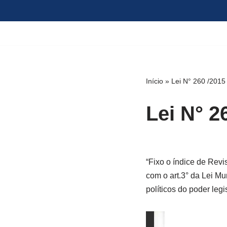
Pular
para
o
conteúdo
Início
»
Lei N° 260 /2015
Lei N° 2
“Fixo o índice de Revi
com o art.3° da Lei M
políticos do poder legis