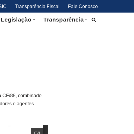
SIC
Transparência Fiscal
Fale Conosco
Legislação
Transparência
 da CF/88, combinado
idores e agentes