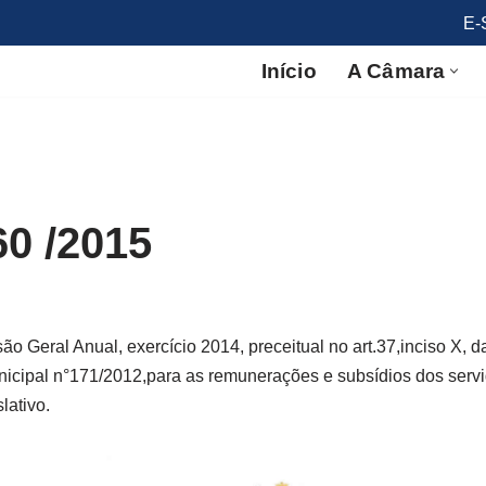
E-
Início
A Câmara
60 /2015
são Geral Anual, exercício 2014, preceitual no art.37,inciso X,
unicipal n°171/2012,para as remunerações e subsídios dos serv
lativo.