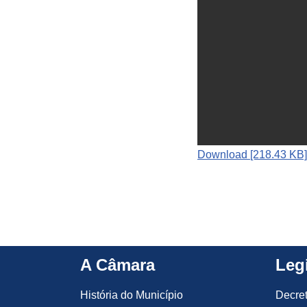
Download [218.43 KB]
A Câmara
Leg
História do Município
Decre