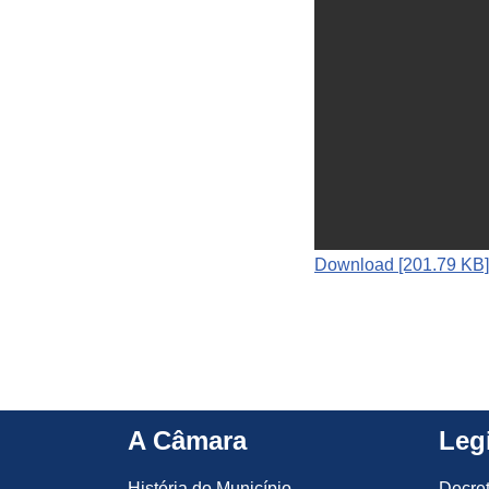
Download [201.79 KB]
A Câmara
Leg
História do Município
Decre