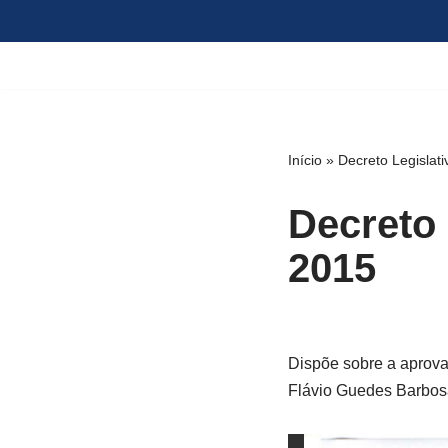
Pular
para
o
conteúdo
Início
»
Decreto Legislati
Decreto 
2015
Dispõe sobre a aprova
Flávio Guedes Barbosa,