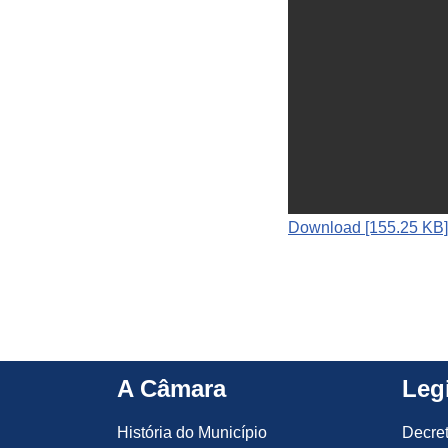
Download [155.25 KB]
A Câmara
Leg
História do Município
Decre