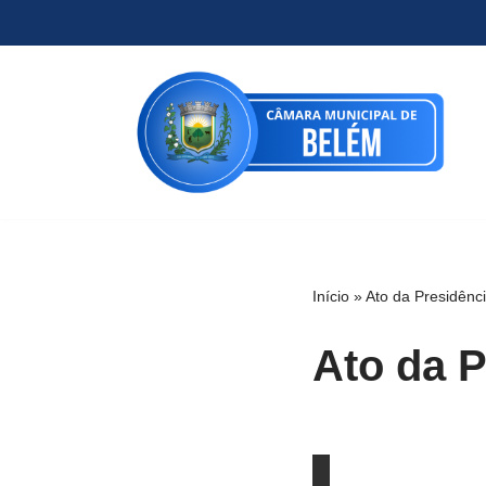
Pular
para
o
conteúdo
Início
»
Ato da Presidênc
Ato da P