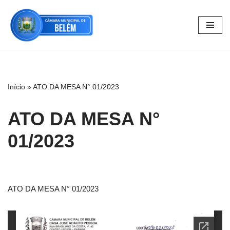
Pular
para
o
conteúdo
Início
»
ATO DA MESA N° 01/2023
ATO DA MESA N°
01/2023
ATO DA MESA N° 01/2023