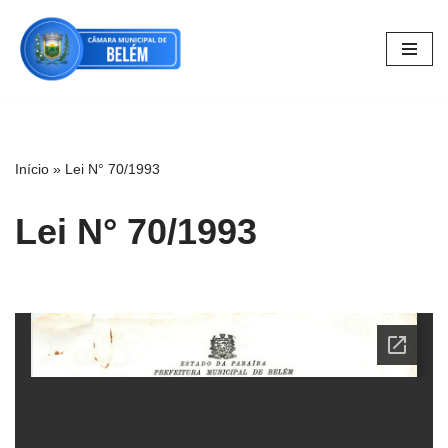
Pular
para
o
conteúdo
Início
»
Lei N° 70/1993
Lei N° 70/1993