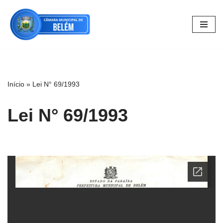
Pular
para
o
conteúdo
Início
»
Lei N° 69/1993
Lei N° 69/1993