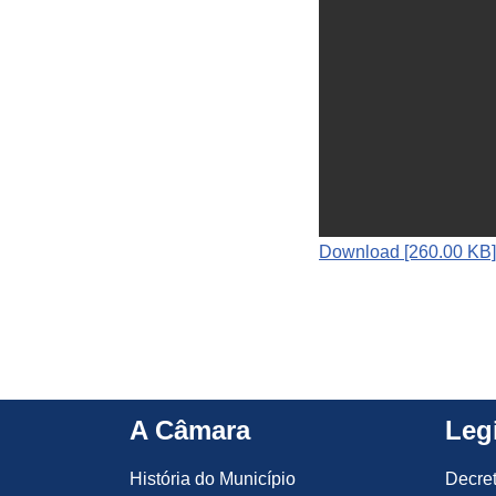
Download [260.00 KB]
A Câmara
Leg
História do Município
Decre