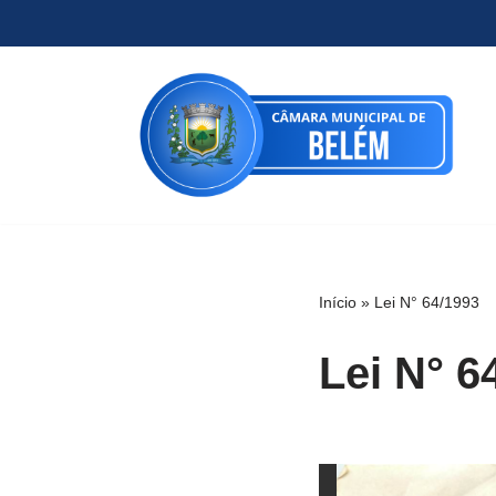
Pular
para
o
conteúdo
Início
»
Lei N° 64/1993
Lei N° 6