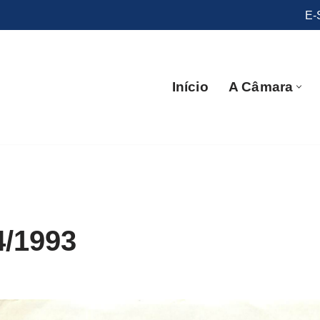
E-
Início
A Câmara
4/1993