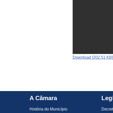
Download [202.51 KB]
A Câmara
Leg
História do Município
Decre