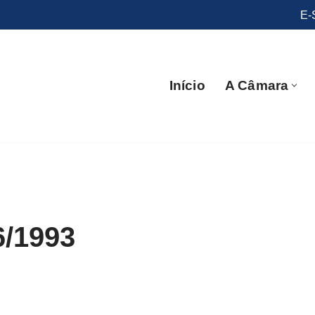
E-
Início
A Câmara
6/1993