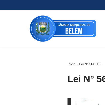
Pular
para
o
conteúdo
Início
»
Lei N° 56/1993
Lei N° 5