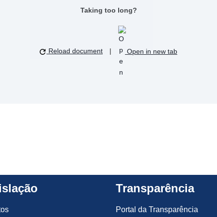
Taking too long?
Reload document
|
Open in new tab
islação
Transparência
tos
Portal da Transparência