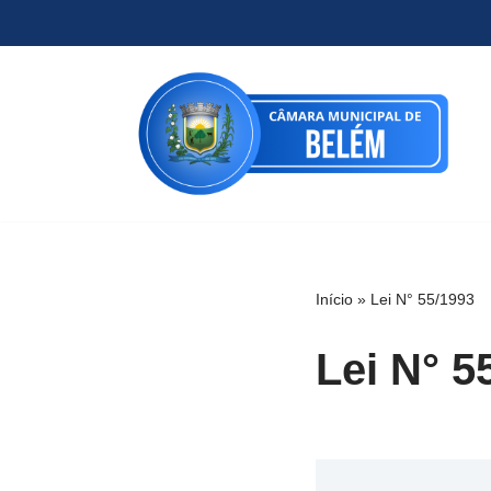
Pular
para
o
conteúdo
Início
»
Lei N° 55/1993
Lei N° 5