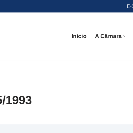
E-
Início
A Câmara
5/1993