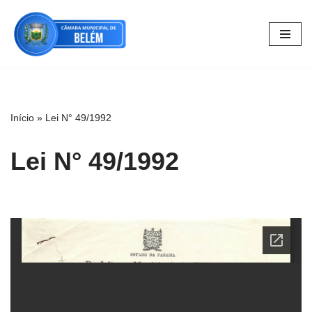
Pular
para
o
conteúdo
Início
»
Lei N° 49/1992
Lei N° 49/1992