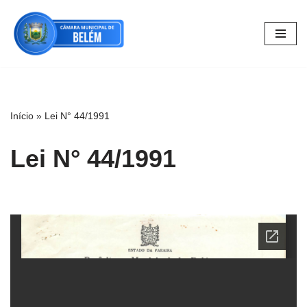
Pular
para
o
conteúdo
Início
»
Lei N° 44/1991
Lei N° 44/1991