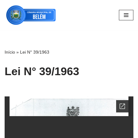
Pular
para
o
conteúdo
Início
»
Lei N° 39/1963
Lei N° 39/1963