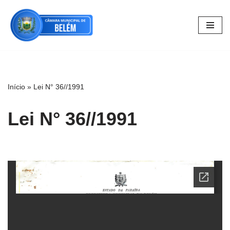
Pular
para
o
conteúdo
Início
»
Lei N° 36//1991
Lei N° 36//1991