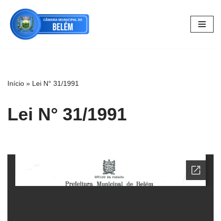
Pular
para
o
conteúdo
Início
»
Lei N° 31/1991
Lei N° 31/1991