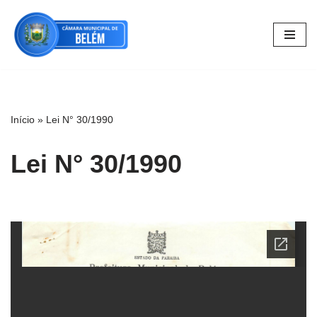
Pular
para
o
conteúdo
Início
»
Lei N° 30/1990
Lei N° 30/1990