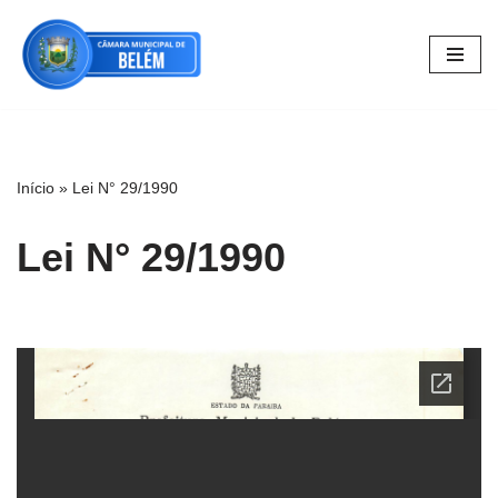
Pular
para
o
conteúdo
Início
»
Lei N° 29/1990
Lei N° 29/1990