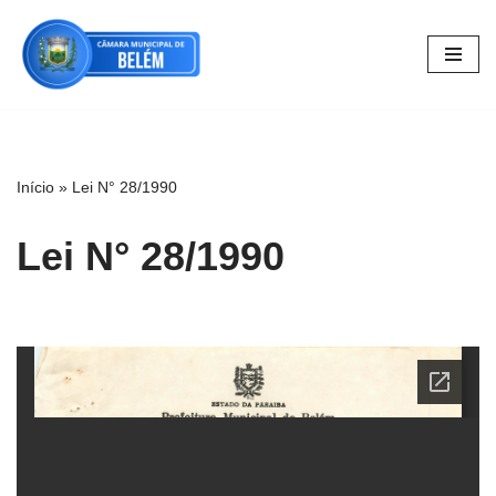
Pular
para
o
conteúdo
Início
»
Lei N° 28/1990
Lei N° 28/1990