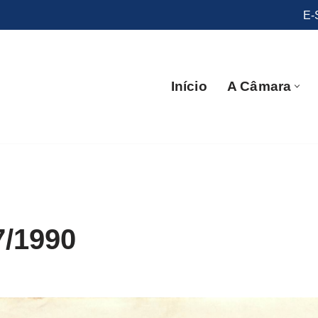
E-
Início
A Câmara
7/1990