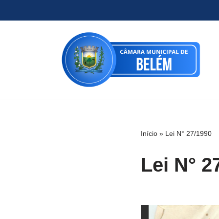
Pular
para
o
conteúdo
Início
»
Lei N° 27/1990
Lei N° 2