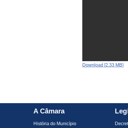
Download [2.33 MB]
A Câmara
Leg
História do Município
Decre