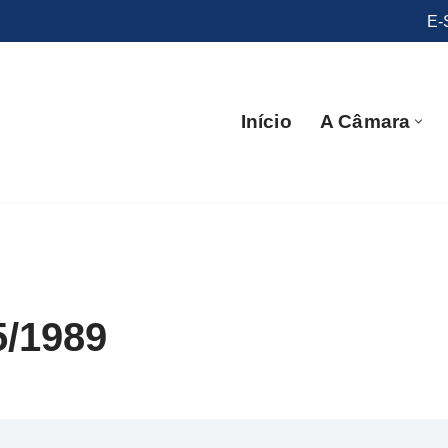
E-
Início
A Câmara
5/1989