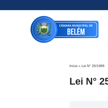
Pular
para
o
conteúdo
Início
»
Lei N° 25/1989
Lei N° 2