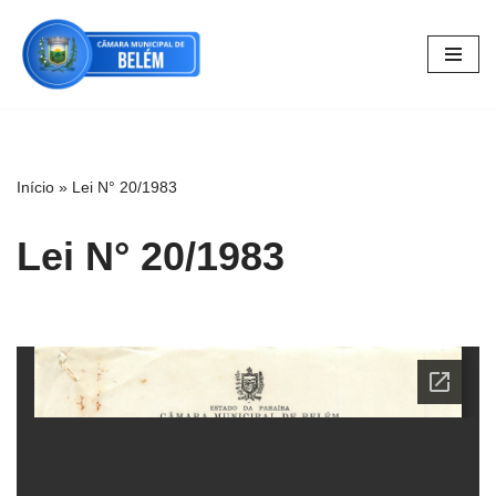
Pular
para
o
conteúdo
Início
»
Lei N° 20/1983
Lei N° 20/1983