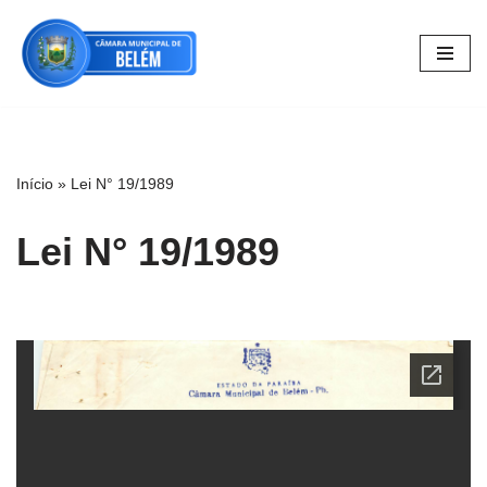
Pular
para
o
conteúdo
Início
»
Lei N° 19/1989
Lei N° 19/1989