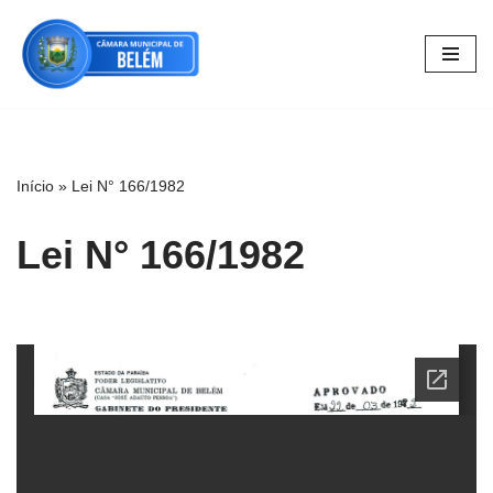
Pular
para
o
conteúdo
Início
»
Lei N° 166/1982
Lei N° 166/1982