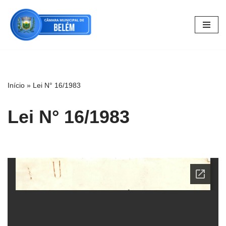
Pular
para
o
conteúdo
Início
»
Lei N° 16/1983
Lei N° 16/1983