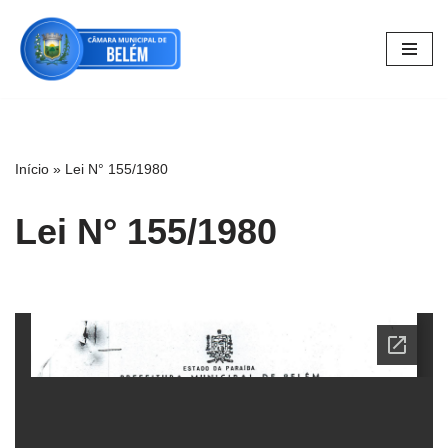
Pular
para
o
conteúdo
Início
»
Lei N° 155/1980
Lei N° 155/1980