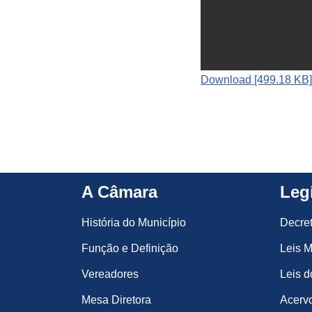
Download [499.18 KB]
A Câmara
Leg
História do Município
Decre
Função e Definição
Leis M
Vereadores
Leis d
Mesa Diretora
Acervo