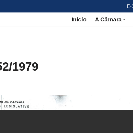
E-
Início
A Câmara
52/1979