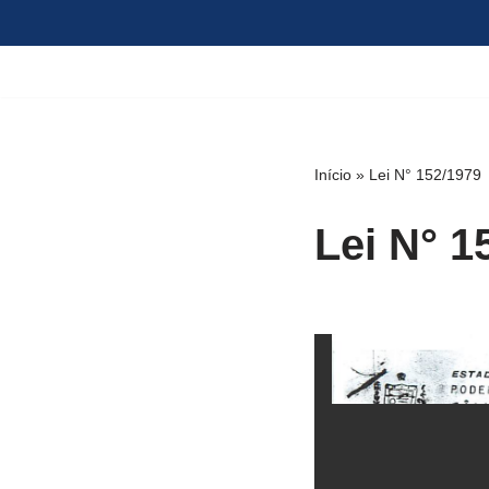
Pular
para
o
conteúdo
Início
»
Lei N° 152/1979
Lei N° 1