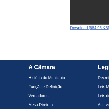
Download [684.95 KB]
A Câmara
Leg
História do Município
Decre
Função e Definição
Leis M
Vereadores
Leis d
Mesa Diretora
Acervo