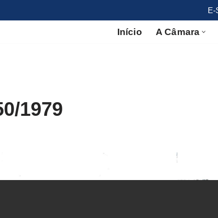
E-
Início
A Câmara
50/1979