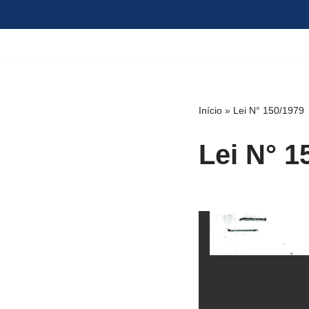
Pular
para
o
conteúdo
Início
»
Lei N° 150/1979
Lei N° 1