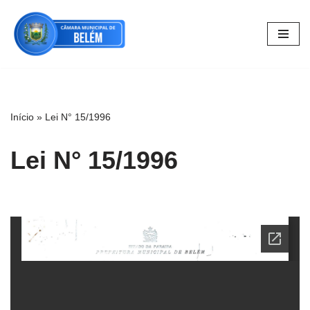
Pular
para
o
conteúdo
Início
»
Lei N° 15/1996
Lei N° 15/1996