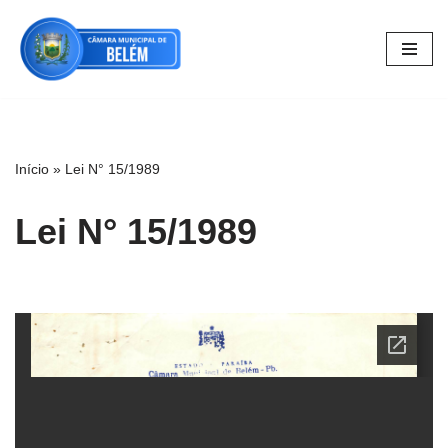
Pular
para
o
conteúdo
Início
»
Lei N° 15/1989
Lei N° 15/1989