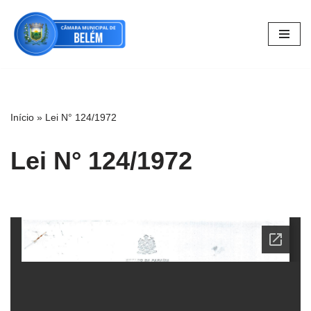
Pular
para
o
conteúdo
Início
»
Lei N° 124/1972
Lei N° 124/1972