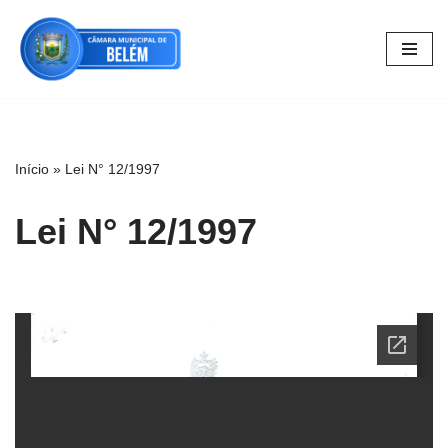
Pular
para
o
conteúdo
Início
»
Lei N° 12/1997
Lei N° 12/1997