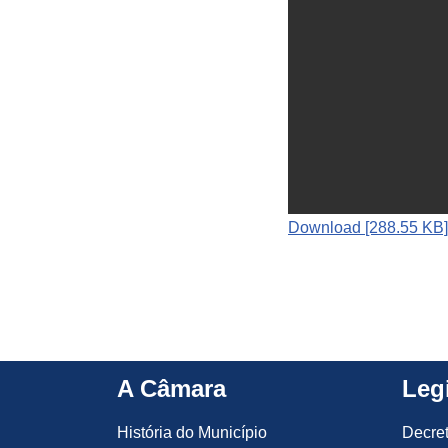
Download [288.55 KB]
A Câmara
Leg
História do Município
Decre