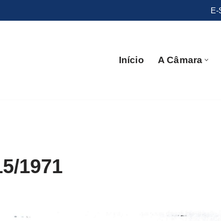
E-
Início
A Câmara
15/1971