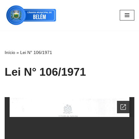
Pular
para
o
conteúdo
Início
»
Lei N° 106/1971
Lei N° 106/1971