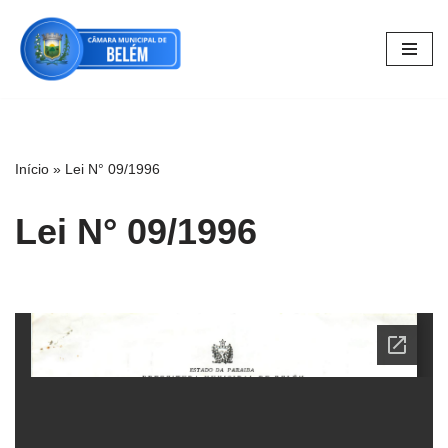
Pular
para
o
conteúdo
Início
»
Lei N° 09/1996
Lei N° 09/1996