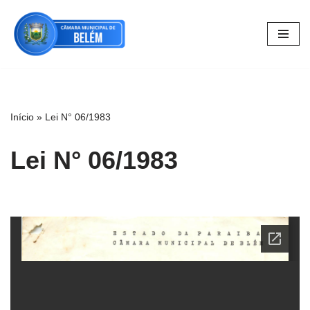
Pular
para
o
conteúdo
Início
»
Lei N° 06/1983
Lei N° 06/1983