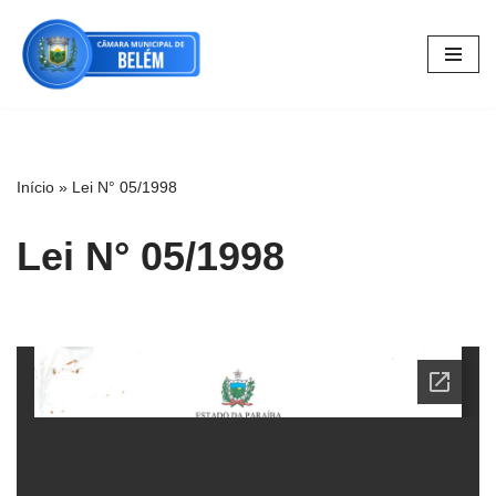
Pular
para
o
conteúdo
Início
»
Lei N° 05/1998
Lei N° 05/1998