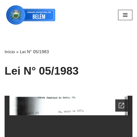
Pular
para
o
conteúdo
Início
»
Lei N° 05/1983
Lei N° 05/1983