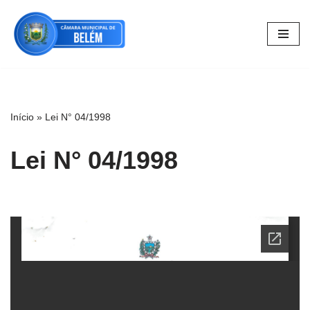
Pular
para
o
conteúdo
Início
»
Lei N° 04/1998
Lei N° 04/1998