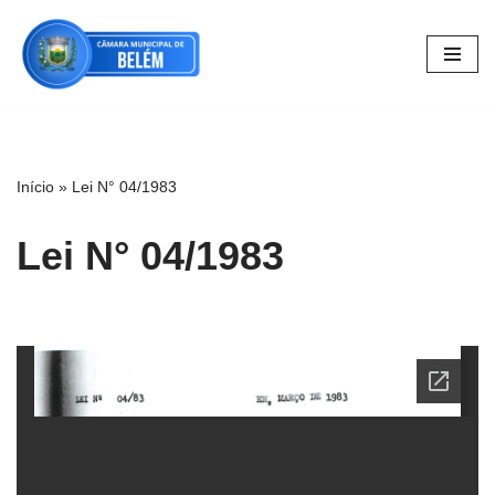
Pular
para
o
conteúdo
Início
»
Lei N° 04/1983
Lei N° 04/1983