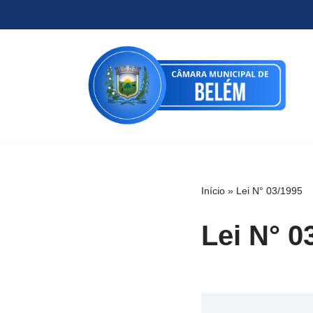
Pular
para
o
conteúdo
Início
»
Lei N° 03/1995
Lei N° 0