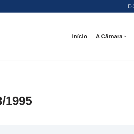
E-
Início
A Câmara
3/1995