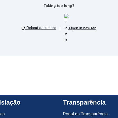
Taking too long?
Reload document
|
Open in new tab
islação
Transparência
tos
Portal da Transparência