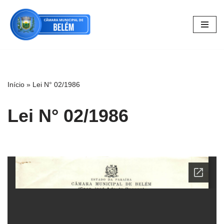
Pular
para
o
conteúdo
Início
»
Lei N° 02/1986
Lei N° 02/1986