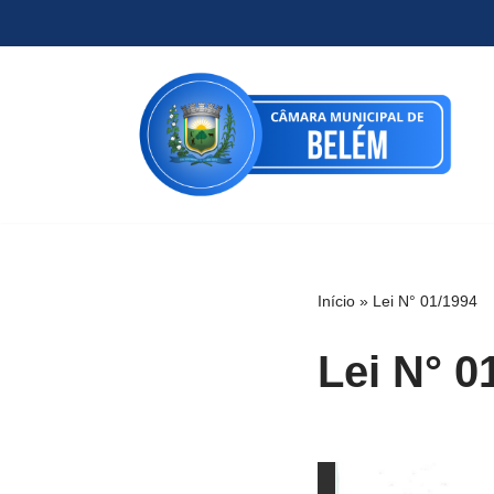
Pular
para
o
conteúdo
Início
»
Lei N° 01/1994
Lei N° 0