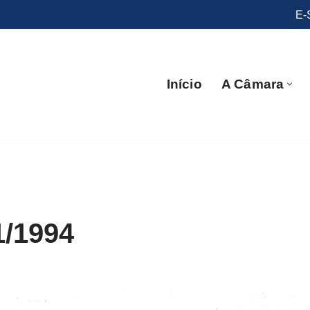
E-
Início
A Câmara
1/1994