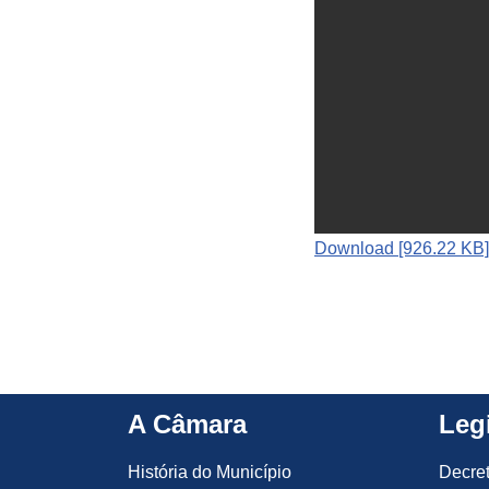
Download [926.22 KB]
A Câmara
Leg
História do Município
Decre