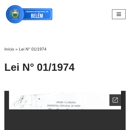
Pular
para
o
conteúdo
Início
»
Lei N° 01/1974
Lei N° 01/1974