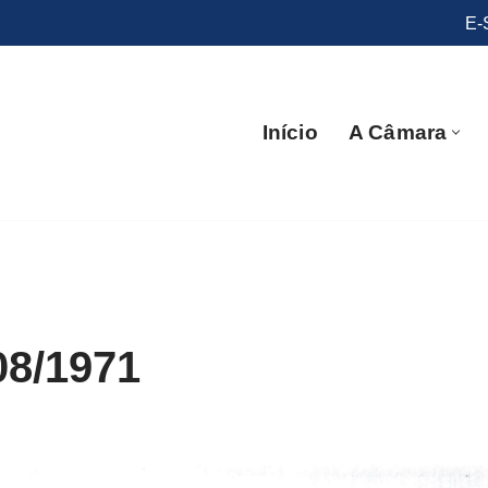
E-
Início
A Câmara
08/1971