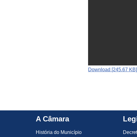
Download [245.67 KB]
A Câmara
Leg
História do Município
Decre