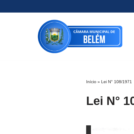
Pular
para
o
conteúdo
Início
»
Lei N° 108/1971
Lei N° 1